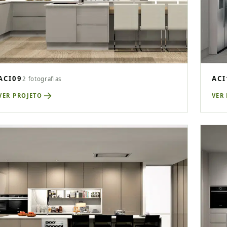
ACI09
ACI
2 fotografias
VER PROJETO
VER