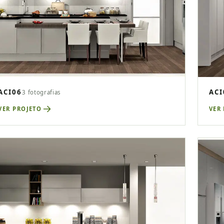
ACI06
ACI
3 fotografias
VER PROJETO
VER