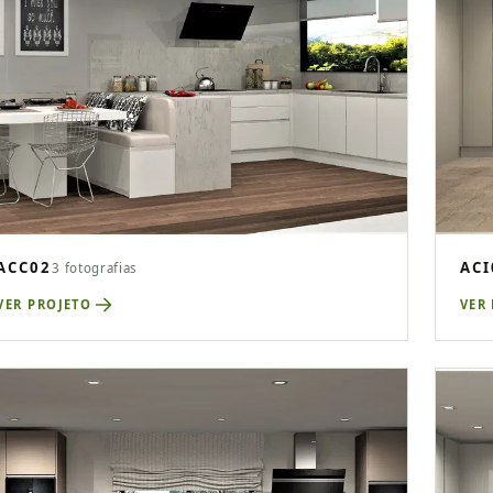
ACC02
ACI
3 fotografias
VER PROJETO
VER